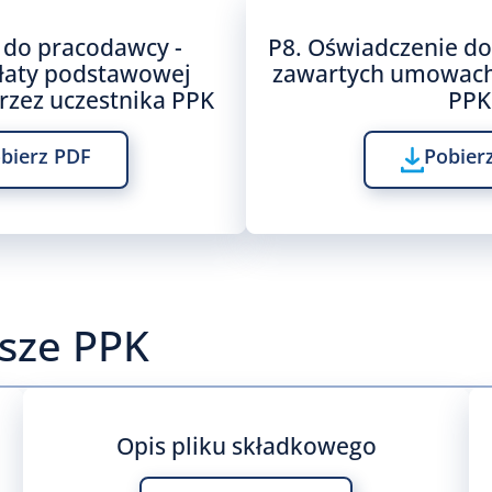
 do pracodawcy -
P8. Oświadczenie d
łaty podstawowej
zawartych umowach
rzez uczestnika PPK
PPK
bierz PDF
Pobier
sze PPK
Opis pliku składkowego