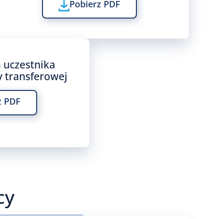
Pobierz PDF
 uczestnika
y transferowej
z PDF
cy