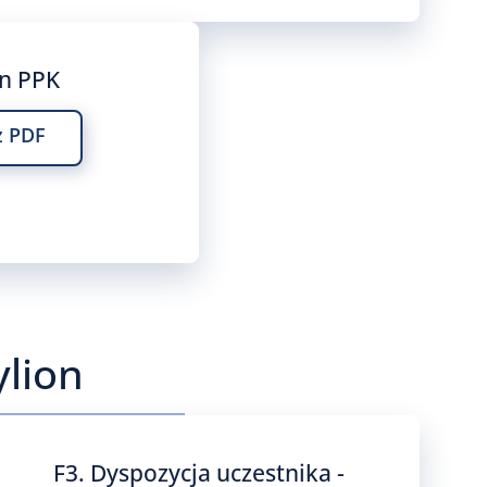
n PPK
z PDF
lion​
F3. Dyspozycja uczestnika -