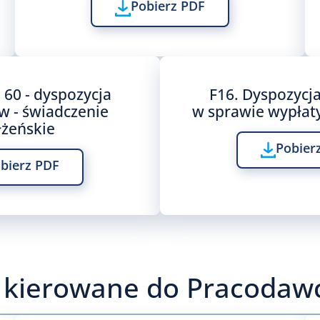
Pobierz PDF
 60 - dyspozycja
F16. Dyspozycja
w - świadczenie
w sprawie wypłat
żeńskie
Pobier
bierz PDF
 kierowane do Pracodaw