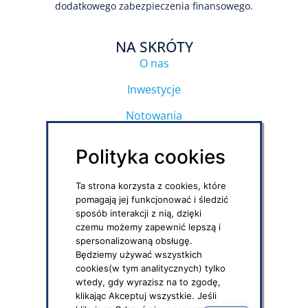
dodatkowego zabezpieczenia finansowego.
NA SKRÓTY
O nas
Inwestycje
Notowania
Regulamin strony
Polityka cookies
Polityka prywatności
Ta strona korzysta z cookies, które
Polityka social media
pomagają jej funkcjonować i śledzić
sposób interakcji z nią, dzięki
czemu możemy zapewnić lepszą i
DOKUMENTY DO POBRANIA
spersonalizowaną obsługę.
PPK – formularze i druki
Będziemy używać wszystkich
cookies(w tym analitycznych) tylko
IKZE – umowy, formularze
wtedy, gdy wyrazisz na to zgodę,
klikając Akceptuj wszystkie. Jeśli
OFE – niezbędne dokumenty