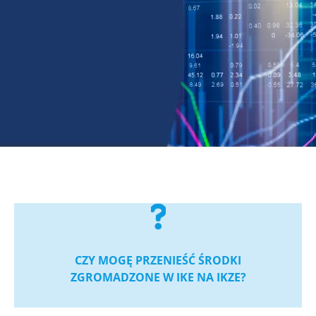
CZY MOGĘ PRZENIEŚĆ ŚRODKI
ZGROMADZONE W IKE NA IKZE?