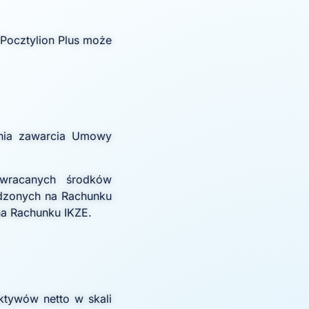
 Pocztylion Plus może
dnia zawarcia Umowy
zwracanych środków
adzonych na Rachunku
na Rachunku IKZE.
tywów netto w skali