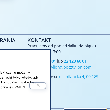
RANIA
KONTAKT
Pracujemy od poniedziałku do piątku
Godz. 9:00 – 17:00
tel.
801 101 801
lub
22 123 60 01
e-mail:
pocztylion@pocztylion.com
 dzięki czemu możemy
Siedziba główna:
ul. Inflancka 4, 00-189
cznych) tylko wtedy, gdy
Warszawa
tylko cookies niezbędnych
 przycisk: ZMIEŃ