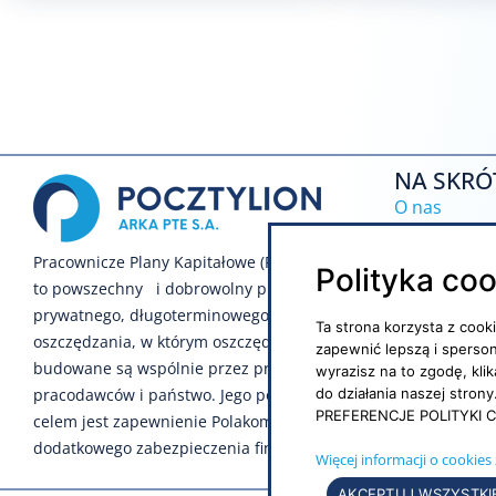
NA SKRÓ
O nas
Inwestycje
Pracownicze Plany Kapitałowe (PPK)
Polityka co
to powszechny i dobrowolny program
Notowania
prywatnego, długoterminowego
Ta strona korzysta z cook
Regulamin s
oszczędzania, w którym oszczędności
zapewnić lepszą i sperso
budowane są wspólnie przez pracowników,
wyrazisz na to zgodę, kli
Polityka pr
pracodawców i państwo. Jego podstawowym
do działania naszej stro
PREFERENCJE POLITYKI C
Polityka soc
celem jest zapewnienie Polakom
dodatkowego zabezpieczenia finansowego.
Więcej informacji o cookies 
AKCEPTUJ WSZYSTKI