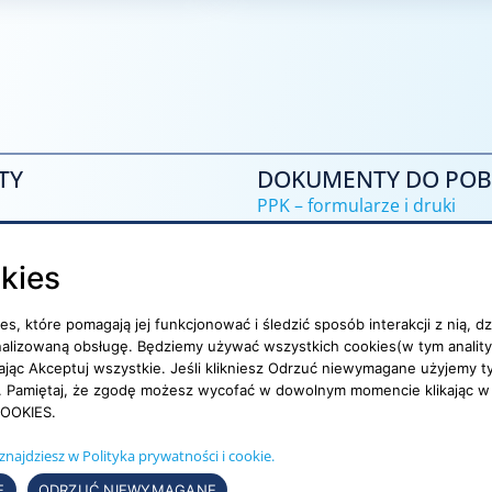
TY
DOKUMENTY DO POB
PPK – formularze i druki
IKZE – umowy, formularze
okies
OFE – niezbędne dokumenty
ies, które pomagają jej funkcjonować i śledzić sposób interakcji z nią,
trony
nalizowaną obsługę. Będziemy używać wszystkich cookies(w tym anality
kając Akceptuj wszystkie. Jeśli klikniesz Odrzuć niewymagane użyjemy 
ywatności
ny. Pamiętaj, że zgodę możesz wycofać w dowolnym momencie klikając w
OOKIES.
ial media
znajdziesz w Polityka prywatności i cookie.
E
ODRZUĆ NIEWYMAGANE