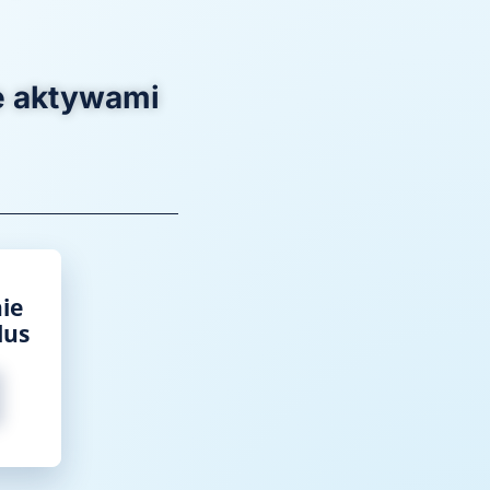
e aktywami
ie
lus