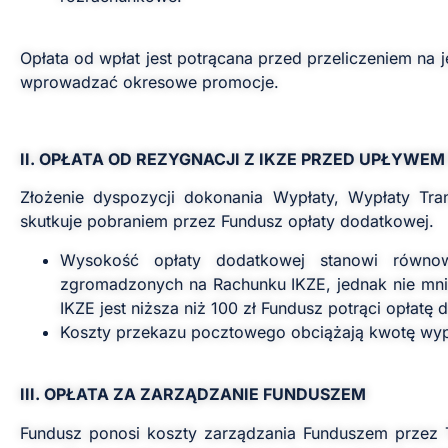
Opłata od wpłat jest potrącana przed przeliczeniem na
wprowadzać okresowe promocje.
II. OPŁATA OD REZYGNACJI Z IKZE PRZED UPŁYWEM
Złożenie dyspozycji dokonania Wypłaty, Wypłaty Tr
skutkuje pobraniem przez Fundusz opłaty dodatkowej.
Wysokość opłaty dodatkowej stanowi równo
zgromadzonych na Rachunku IKZE, jednak nie mn
IKZE jest niższa niż 100 zł Fundusz potrąci opła
Koszty przekazu pocztowego obciążają kwotę wyp
III. OPŁATA ZA ZARZĄDZANIE FUNDUSZEM
Fundusz ponosi koszty zarządzania Funduszem przez