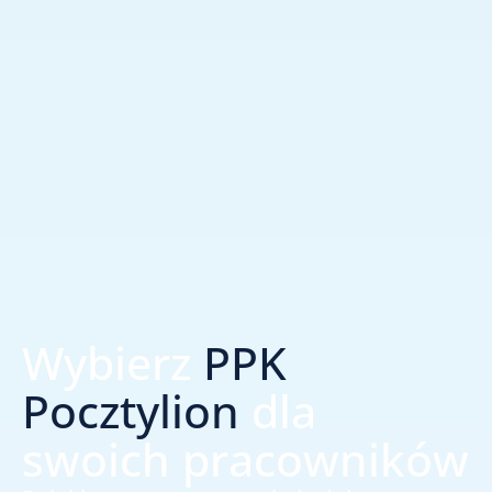
Wybierz
PPK
Pocztylion
dla
swoich pracowników