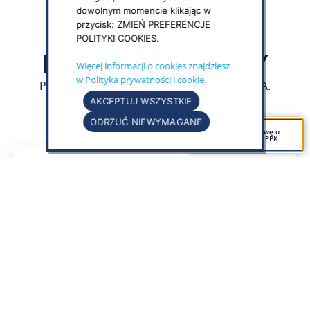
dowolnym momencie klikając w
przycisk: ZMIEŃ PREFERENCJE
POLITYKI COOKIES.
NASZE PRODUKTY
Więcej informacji o cookies znajdziesz
w Polityka prywatności i cookie.
Produkty finansowe Pocztylion-Arka PTE S.A.
AKCEPTUJ WSZYSTKIE
ODRZUĆ NIEWYMAGANE
Podpisz umowę o
zarządzanie PPK
Pracownicze Plany Kapitałowe to powszechny
i dobrowolny program oszczędnościowy wspierany
przez pracodawców i państwo, zwiększający
bezpieczeństwo finansowe Polaków.