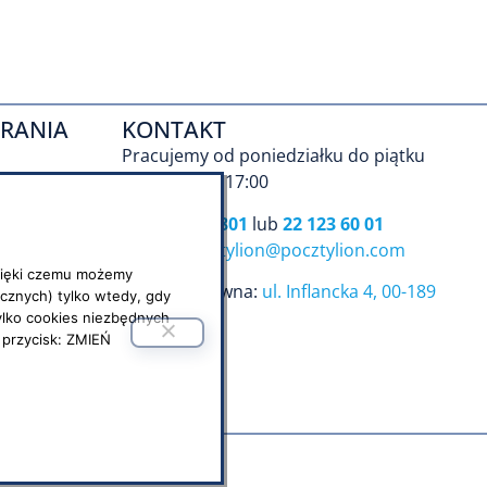
RANIA
KONTAKT
Pracujemy od poniedziałku do piątku
Godz. 9:00 – 17:00
tel.
801 101 801
lub
22 123 60 01
e-mail:
pocztylion@pocztylion.com
 dzięki czemu możemy
Siedziba główna:
ul. Inflancka 4, 00-189
cznych) tylko wtedy, gdy
Warszawa
tylko cookies niezbędnych
 przycisk: ZMIEŃ