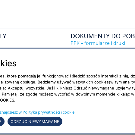
TY
DOKUMENTY DO POB
PPK – formularze i druki
IKZE – umowy, formularze
okies
OFE – niezbędne dokumenty
ies, które pomagają jej funkcjonować i śledzić sposób interakcji z nią,
trony
nalizowaną obsługę. Będziemy używać wszystkich cookies(w tym anality
kając Akceptuj wszystkie. Jeśli klikniesz Odrzuć niewymagane użyjemy 
ywatności
ny. Pamiętaj, że zgodę możesz wycofać w dowolnym momencie klikając w
OOKIES.
ial media
znajdziesz w Polityka prywatności i cookie.
E
ODRZUĆ NIEWYMAGANE