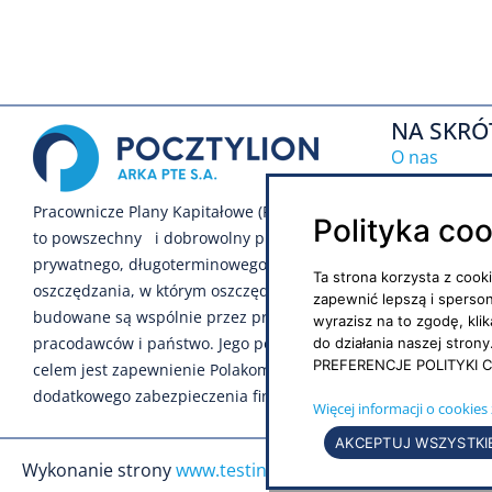
NA SKRÓ
O nas
Inwestycje
Pracownicze Plany Kapitałowe (PPK)
Polityka co
to powszechny i dobrowolny program
Notowania
prywatnego, długoterminowego
Ta strona korzysta z cook
Regulamin s
oszczędzania, w którym oszczędności
zapewnić lepszą i sperso
budowane są wspólnie przez pracowników,
wyrazisz na to zgodę, kli
Polityka pr
pracodawców i państwo. Jego podstawowym
do działania naszej stro
PREFERENCJE POLITYKI C
Polityka soc
celem jest zapewnienie Polakom
dodatkowego zabezpieczenia finansowego.
Więcej informacji o cookies 
AKCEPTUJ WSZYSTKI
Wykonanie strony
www.testin.pl