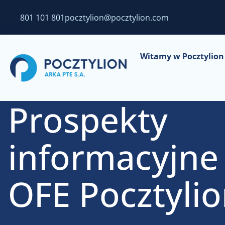
801 101 801
pocztylion@pocztylion.com
Witamy w Pocztylion 
Prospekty
informacyjne
OFE Pocztyli