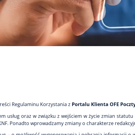
treści Regulaminu Korzystania z
Portalu Klienta OFE Poczt
m usług oraz w związku z wejściem w życie zmian statutu 
ie KNF. Ponadto wprowadzamy zmiany o charakterze redakcy
ług – o możliwość wygenerowania i pobrania informacji o