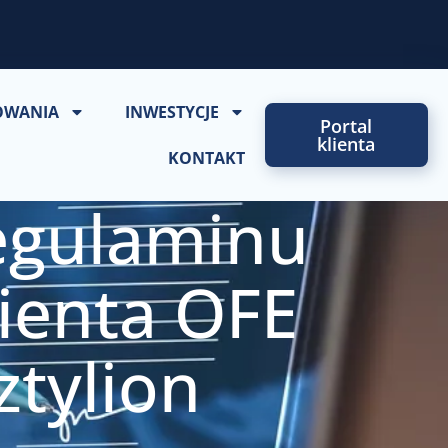
OWANIA
INWESTYCJE
Portal
klienta
KONTAKT
egulaminu
lienta OFE
ztylion