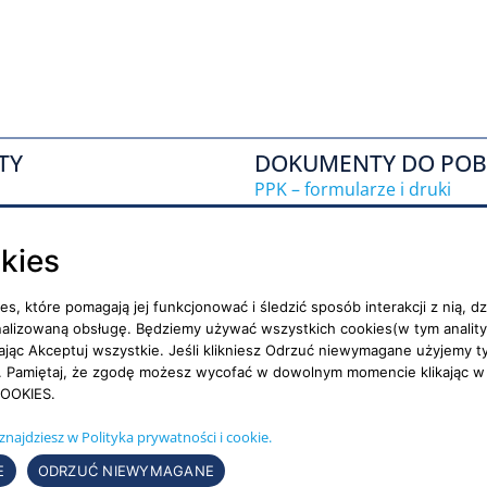
TY
DOKUMENTY DO POB
PPK – formularze i druki
IKZE – umowy, formularze
okies
OFE – niezbędne dokumenty
ies, które pomagają jej funkcjonować i śledzić sposób interakcji z nią,
trony
nalizowaną obsługę. Będziemy używać wszystkich cookies(w tym anality
kając Akceptuj wszystkie. Jeśli klikniesz Odrzuć niewymagane użyjemy 
ywatności
ny. Pamiętaj, że zgodę możesz wycofać w dowolnym momencie klikając w
OOKIES.
ial media
znajdziesz w Polityka prywatności i cookie.
E
ODRZUĆ NIEWYMAGANE