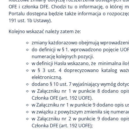
OFE i członka DFE. Chodzi tu o informację, o której 
Portalu dostępna będzie także informacja o rozpoczę
191 ust. 1b Ustawy).
Kolejno wskazać należy zatem że:
zmiany każdorazowo obejmują wprowadzen
do definicji w § 1. wprowadzono pojęcie UO
numerację kolejnych pozycji.
w definicji Hasła wskazano, że minimalna ilo
w § 3 ust. 4 doprecyzowano katalog wa
elektroniczną.
dodano § 10 ust. 7 wyjaśniający wymóg dotyc
w Załączniku nr 1 w punkcie 8 dodano opi
Członka OFE (art. 192 UOFE).
w Załączniku nr 1 w punkcie 9 dodano opis us
w związku z powyższym zmieniła się numeracj
w Załączniku nr 2 w punkcie 9 dodano opi
Członka DFE (art. 192 UOFE);