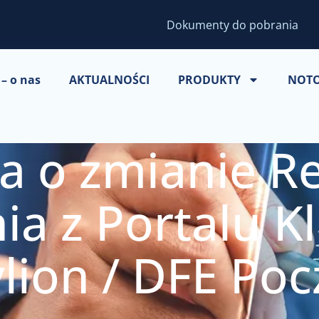
Dokumenty do pobrania
– o nas
AKTUALNOŚCI
PRODUKTY
NOT
ja o zmianie R
ia z Portalu K
lion / DFE Poc