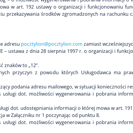
mowa w art. 192 ustawy o organizacji i funkcjonowaniu f
ciu przekazywania środków zgromadzonych na rachunku cz
ie adresu
pocztylion@pocztylion.com
zamiast wcześniejszyc
FE – ustawa z dnia 28 sierpnia 1997 r. o organizacji i fu
ść znaków to „12”.
żnych przyczyn z powodu których Usługodawca ma pra
zący podania adresu mailowego, w sytuacji konieczności res
s usługi dot. możliwości wygenerowania i pobrania info
ługi dot. udostępniania informacji o której mowa w art. 19
a w Załączniku nr 1 poczynając od punktu 8.
s usługi dot. możliwości wygenerowania i pobrania info