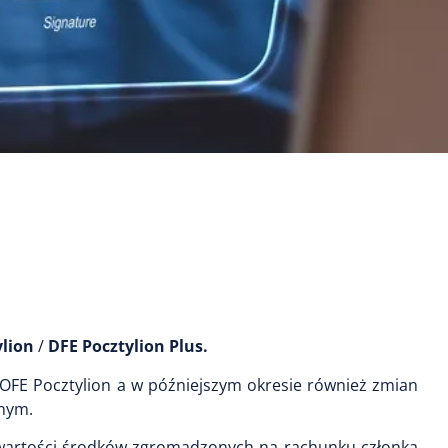
ylion
/
DFE Pocztylion Plus.
OFE Pocztylion a w późniejszym okresie również zmian
jnym.
 wartości środków zgromadzonych na rachunku członka