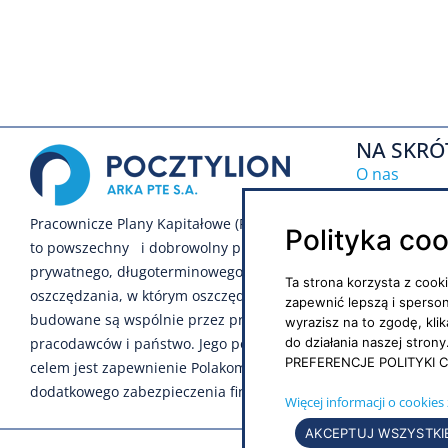
NA SKRÓ
O nas
Inwestycje
Pracownicze Plany Kapitałowe (PPK)
Polityka co
to powszechny i dobrowolny program
Notowania
prywatnego, długoterminowego
Ta strona korzysta z cook
Regulamin s
oszczędzania, w którym oszczędności
zapewnić lepszą i sperso
budowane są wspólnie przez pracowników,
wyrazisz na to zgodę, kli
Polityka pr
do działania naszej stro
pracodawców i państwo. Jego podstawowym
PREFERENCJE POLITYKI C
Polityka soc
celem jest zapewnienie Polakom
dodatkowego zabezpieczenia finansowego.
Więcej informacji o cookies 
AKCEPTUJ WSZYSTKI