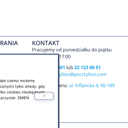
RANIA
KONTAKT
Pracujemy od poniedziałku do piątku
Godz. 9:00 – 17:00
tel.
801 101 801
lub
22 123 60 01
e-mail:
pocztylion@pocztylion.com
 dzięki czemu możemy
Siedziba główna:
ul. Inflancka 4, 00-189
cznych) tylko wtedy, gdy
Warszawa
tylko cookies niezbędnych
 przycisk: ZMIEŃ