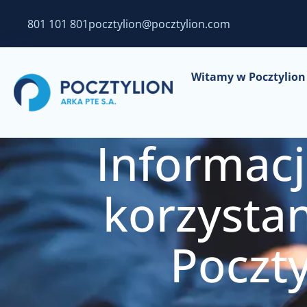
801 101 801
pocztylion@pocztylion.com
Witamy w Pocztylion 
Informac
korzystan
Poczty