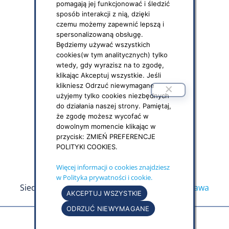
Polityka social media
pomagają jej funkcjonować i śledzić
sposób interakcji z nią, dzięki
czemu możemy zapewnić lepszą i
DOKUMENTY DO POBRANIA
spersonalizowaną obsługę.
PPK – formularze i druki
Będziemy używać wszystkich
cookies(w tym analitycznych) tylko
IKZE – umowy, formularze
wtedy, gdy wyrazisz na to zgodę,
klikając Akceptuj wszystkie. Jeśli
OFE – niezbędne dokumenty
klikniesz Odrzuć niewymagane
użyjemy tylko cookies niezbędnych
do działania naszej strony. Pamiętaj,
KONTAKT
że zgodę możesz wycofać w
Pracujemy od poniedziałku do piątku
dowolnym momencie klikając w
Godz. 9:00 – 17:00
przycisk: ZMIEŃ PREFERENCJE
POLITYKI COOKIES.
tel.
801 101 801
lub
22 123 60 01
e-mail:
pocztylion@pocztylion.com
Więcej informacji o cookies znajdziesz
w Polityka prywatności i cookie.
Siedziba główna:
ul. Inflancka 4, 00-189 Warszawa
AKCEPTUJ WSZYSTKIE
ODRZUĆ NIEWYMAGANE
Wykonanie strony
www.testin.pl