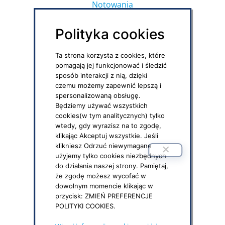
Notowania
Regulamin strony
Polityka cookies
Polityka prywatności
Ta strona korzysta z cookies, które
Polityka social media
pomagają jej funkcjonować i śledzić
sposób interakcji z nią, dzięki
czemu możemy zapewnić lepszą i
DOKUMENTY DO POBRANIA
spersonalizowaną obsługę.
PPK – formularze i druki
Będziemy używać wszystkich
cookies(w tym analitycznych) tylko
IKZE – umowy, formularze
wtedy, gdy wyrazisz na to zgodę,
klikając Akceptuj wszystkie. Jeśli
OFE – niezbędne dokumenty
klikniesz Odrzuć niewymagane
użyjemy tylko cookies niezbędnych
do działania naszej strony. Pamiętaj,
KONTAKT
że zgodę możesz wycofać w
Pracujemy od poniedziałku do piątku
dowolnym momencie klikając w
Godz. 9:00 – 17:00
przycisk: ZMIEŃ PREFERENCJE
POLITYKI COOKIES.
tel.
801 101 801
lub
22 123 60 01