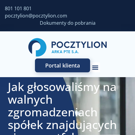
801 101 801
pocztylion@pocztylion.com
Dokumenty do pobrania
Portal klienta
Jak głosowaliśmy na
walnych
zgromadzeniach
spółek znajdujących