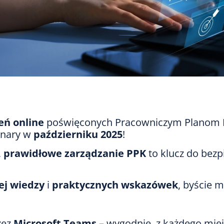
eń online
poświęconych Pracowniczym Planom Ka
binary w
październiku 2025
!
,
prawidłowe zarządzanie PPK
to klucz do bez
j wiedzy
i
praktycznych wskazówek
, byście 
zez
Microsoft Teams
– wygodnie, z każdego mie