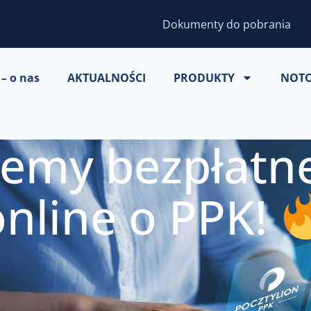
Dokumenty do pobrania
– o nas
AKTUALNOŚCI
PRODUKTY
NOT
emy bezpłatne
online o PPK!