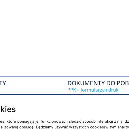
TY
DOKUMENTY DO POB
PPK – formularze i druki
IKZE – umowy, formularze
okies
OFE – niezbędne dokumenty
ies, które pomagają jej funkcjonować i śledzić sposób interakcji z nią,
trony
nalizowaną obsługę. Będziemy używać wszystkich cookies(w tym anality