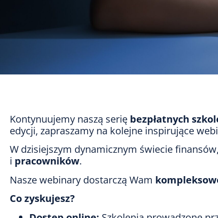
Kontynuujemy naszą serię
bezpłatnych szkol
edycji, zapraszamy na kolejne inspirujące we
W dzisiejszym dynamicznym świecie finansów
i
pracowników
.
Nasze webinary dostarczą Wam
kompleksowe
Co zyskujesz?
Dostęp online:
Szkolenia prowadzone pr