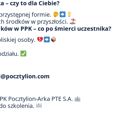
 – czy to dla Ciebie?
 przystępnej formie.
ch środków w przyszłości.
dków w PPK – co po śmierci uczestnika?
liskiej osoby.
działu.
i@pocztylion.com
PK Pocztylion-Arka PTE S.A.
do szkolenia.