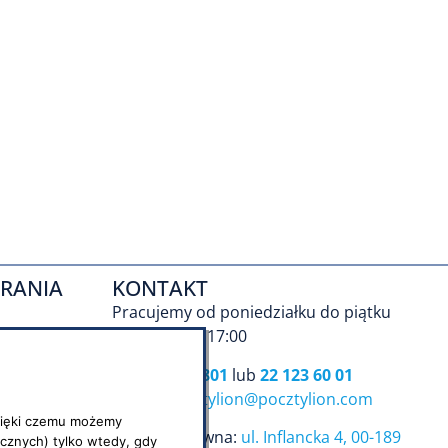
RANIA
KONTAKT
Pracujemy od poniedziałku do piątku
Godz. 9:00 – 17:00
tel.
801 101 801
lub
22 123 60 01
e-mail:
pocztylion@pocztylion.com
 dzięki czemu możemy
Siedziba główna:
ul. Inflancka 4, 00-189
cznych) tylko wtedy, gdy