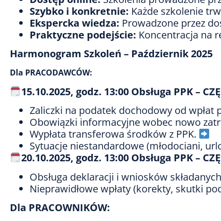
Szybko i konkretnie:
Każde szkolenie tr
Ekspercka wiedza:
Prowadzone przez do
Praktyczne podejście:
Koncentracja na r
Harmonogram Szkoleń – Październik 2025
Dla PRACODAWCÓW:
15.10.2025, godz. 13:00
Obsługa PPK – CZ
Zaliczki na podatek dochodowy od wpłat
Obowiązki informacyjne wobec nowo zat
Wypłata transferowa środków z PPK.
Sytuacje niestandardowe (młodociani, url
20.10.2025, godz. 13:00
Obsługa PPK – CZ
Obsługa deklaracji i wniosków składanyc
Nieprawidłowe wpłaty (korekty, skutki p
Dla PRACOWNIKÓW: