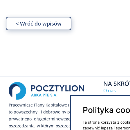
< Wróć do wpisów
NA SKRÓ
O nas
Inwestycje
Pracownicze Plany Kapitałowe (PPK)
Polityka co
to powszechny i dobrowolny program
Notowania
prywatnego, długoterminowego
Ta strona korzysta z cook
Regulamin s
oszczędzania, w którym oszczędności
zapewnić lepszą i sperso