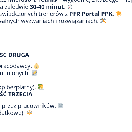
wa zaledwie
30-40 minut
.
świadczonych trenerów z
PFR Portal PPK
.
ealnych wyzwaniach i rozwiązaniach.
ĘŚĆ DRUGA
 pracodawcy.
rudnionych.
op bezpłatny).
ĘŚĆ TRZECIA
h przez pracowników.
odatkowe).