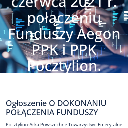
czerwca 2021 r.
połączeniu
Funduszy Aegon
PPK i PPK
Pocztylion.
Ogłoszenie O DOKONANIU
POŁĄCZENIA FUNDUSZY
Pocztylion-Arka Powszechne Towarzystwo Emerytalne