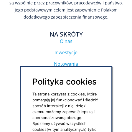
są wspólnie przez pracowników, pracodawców i państwo.
Jego podstawowym celem jest zapewnienie Polakom
dodatkowego zabezpieczenia finansowego.
NA SKRÓTY
O nas
Inwestycje
Notowania
Regulamin strony
Polityka cookies
Polityka prywatności
Ta strona korzysta z cookies, które
Polityka social media
pomagają jej funkcjonować i śledzić
sposób interakcji z nią, dzięki
czemu możemy zapewnić lepszą i
DOKUMENTY DO POBRANIA
spersonalizowaną obsługę.
PPK – formularze i druki
Będziemy używać wszystkich
cookies(w tym analitycznych) tylko